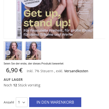
Zum
Seien Sie der erste, der dieses Produkt bewertet
Anfang
6,90 €
Inkl. 7% Steuern
,
exkl.
Versandkosten
der
Bildergalerie
AUF LAGER
springen
Noch
12
Stück vorrätig
IN DEN WARENKORB
Anzahl