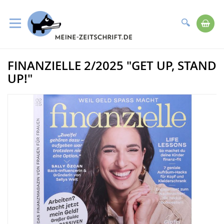
Suche
Me
Direkt
FINANZIELLE 2/2025 "GET UP, STAND
zum
Zum
Inhalt
Ende
UP!"
der
Bildergalerie
springen