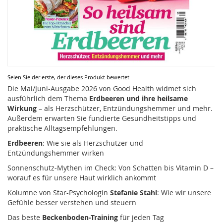
Zum
Seien Sie der erste, der dieses Produkt bewertet
Anfang
Die Mai/Juni-Ausgabe 2026 von Good Health widmet sich
der
ausführlich dem Thema
Erdbeeren und ihre heilsame
Bildergalerie
Wirkung
– als Herzschützer, Entzündungshemmer und mehr.
springen
Außerdem erwarten Sie fundierte Gesundheitstipps und
praktische Alltagsempfehlungen.
Erdbeeren
: Wie sie als Herzschützer und
Entzündungshemmer wirken
Sonnenschutz-Mythen im Check: Von Schatten bis Vitamin D –
worauf es für unsere Haut wirklich ankommt
Kolumne von Star-Psychologin
Stefanie Stahl
: Wie wir unsere
Gefühle besser verstehen und steuern
Das beste
Beckenboden-Training
für jeden Tag