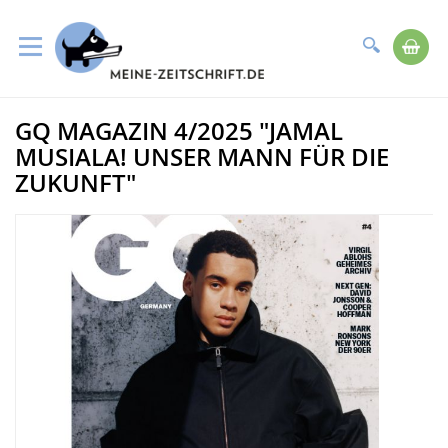
Suche
Me
Direkt
GQ MAGAZIN 4/2025 "JAMAL
zum
Zum
Inhalt
Ende
MUSIALA! UNSER MANN FÜR DIE
der
ZUKUNFT"
Bildergalerie
springen