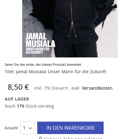
Zum
Seien Sie der erste, der dieses Produkt bewertet
Anfang
Titel: Jamal Musiala! Unser Mann für die Zukunft
der
Bildergalerie
8,50 €
Inkl. 7% Steuern
,
exkl.
Versandkosten
springen
AUF LAGER
Noch
179
Stück vorrätig
IN DEN WARENKORB
Anzahl