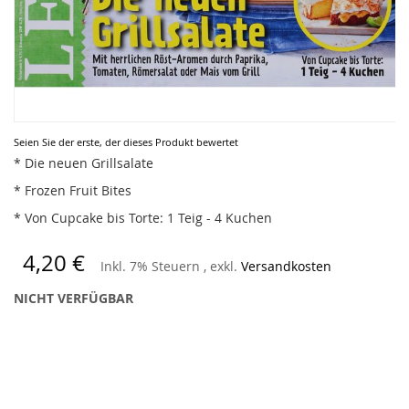
Zum
Seien Sie der erste, der dieses Produkt bewertet
Anfang
* Die neuen Grillsalate
der
* Frozen Fruit Bites
Bildergalerie
springen
* Von Cupcake bis Torte: 1 Teig - 4 Kuchen
4,20 €
Inkl. 7% Steuern
,
exkl.
Versandkosten
NICHT VERFÜGBAR