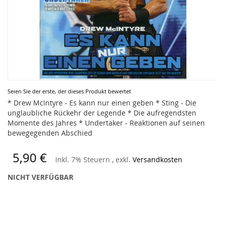
Zum
Seien Sie der erste, der dieses Produkt bewertet
Anfang
* Drew McIntyre - Es kann nur einen geben * Sting - Die
der
unglaubliche Rückehr der Legende * Die aufregendsten
Bildergalerie
Momente des Jahres * Undertaker - Reaktionen auf seinen
springen
bewegegenden Abschied
5,90 €
Inkl. 7% Steuern
,
exkl.
Versandkosten
NICHT VERFÜGBAR