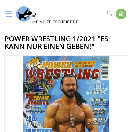
Suche
Me
Direkt
POWER WRESTLING 1/2021 "ES
zum
Zum
Inhalt
Ende
KANN NUR EINEN GEBEN!"
der
Bildergalerie
springen