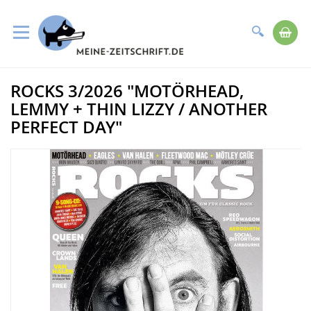
Suche
Me
Direkt
ROCKS 3/2026 "MOTÖRHEAD,
zum
Zum
Inhalt
Ende
LEMMY + THIN LIZZY / ANOTHER
der
PERFECT DAY"
Bildergalerie
springen