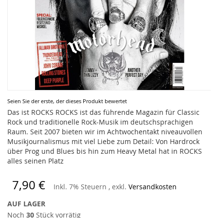
Zum
Seien Sie der erste, der dieses Produkt bewertet
Anfang
Das ist ROCKS ROCKS ist das führende Magazin für Classic
der
Rock und traditionelle Rock-Musik im deutschsprachigen
Bildergalerie
Raum. Seit 2007 bieten wir im Achtwochentakt niveauvollen
springen
Musikjournalismus mit viel Liebe zum Detail: Von Hardrock
über Prog und Blues bis hin zum Heavy Metal hat in ROCKS
alles seinen Platz
7,90 €
Inkl. 7% Steuern
,
exkl.
Versandkosten
AUF LAGER
Noch
30
Stück vorrätig