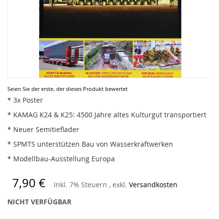
Zum
Seien Sie der erste, der dieses Produkt bewertet
Anfang
* 3x Poster
der
* KAMAG K24 & K25: 4500 Jahre altes Kulturgut transportiert
Bildergalerie
springen
* Neuer Semitieflader
* SPMTS unterstützen Bau von Wasserkraftwerken
* Modellbau-Ausstellung Europa
7,90 €
Inkl. 7% Steuern
,
exkl.
Versandkosten
NICHT VERFÜGBAR