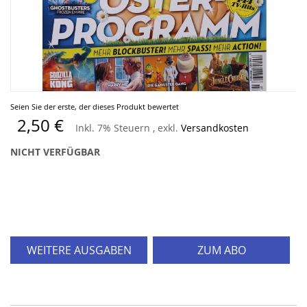
Zum
Seien Sie der erste, der dieses Produkt bewertet
Anfang
2,50 €
Inkl. 7% Steuern
,
exkl.
Versandkosten
der
Bildergalerie
NICHT VERFÜGBAR
springen
WEITERE AUSGABEN
ZUM ABO