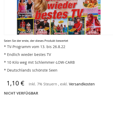
Zum
Seien Sie der erste, der dieses Produkt bewertet
Anfang
* TV-Programm vom 13. bis 26.8.22
der
* Endlich wieder bestes TV
Bildergalerie
springen
* 10 Kilo weg mit Schlemmer-LOW-CARB
* Deutschlands schönste Seen
1,10 €
Inkl. 7% Steuern
,
exkl.
Versandkosten
NICHT VERFÜGBAR