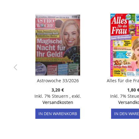
der
Bildergalerie
springen
Astrowoche 33/2026
Alles für die F
3,20 €
1,80 
Inkl. 7% Steuern
,
exkl.
Inkl. 7% Steu
Versandkosten
Versandk
IN DEN WARENKORB
IN DEN WAR