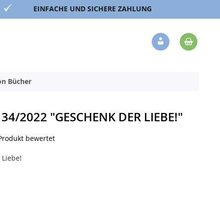
EINFACHE UND SICHERE ZAHLUNG
Mein 
Veränderung
ion Bücher
34/2022 "GESCHENK DER LIEBE!"
 Produkt bewertet
 Liebe!