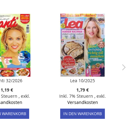
nti 32/2026
Lea 10/2025
1,19 €
1,79 €
% Steuern
,
exkl.
Inkl. 7% Steuern
,
exkl.
sandkosten
Versandkosten
N WARENKORB
IN DEN WARENKORB