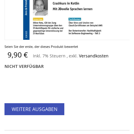
Zum
Seien Sie der erste, der dieses Produkt bewertet
Anfang
9,90 €
Inkl. 7% Steuern
,
exkl.
Versandkosten
der
Bildergalerie
NICHT VERFÜGBAR
springen
WEITERE AUSGABEN